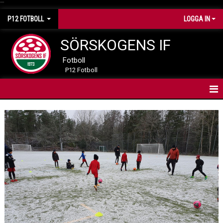
"
"
P12 FOTBOLL
LOGGA IN
SÖRSKOGENS IF
Fotboll
P12 Fotboll
HEM
NYHETER
KALENDER
MATCHER
TRUPPEN
BILDER